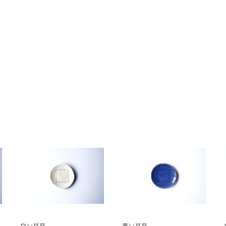
白い豆皿
青い豆皿