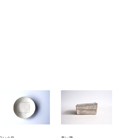
白い小皿
青い箱