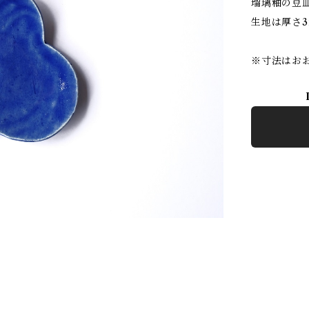
瑠璃釉の豆
生地は厚さ
※寸法はお